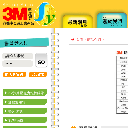
首頁
>
商品介紹
>
3M汽車壓克力泡棉膠帶
運輸通用箱
墊片 迫緊
3M雙面膠