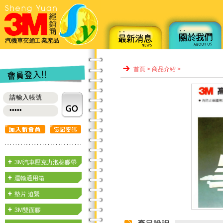
首頁
>
商品介紹
>
3M汽車壓克力泡棉膠帶
運輸通用箱
墊片 迫緊
3M雙面膠