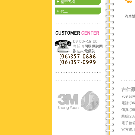
精密刀模
代工
汽車雙
吉仁源有
709 
電話:(06
傳真:(06
統編:28
電子信箱：s
官方網址