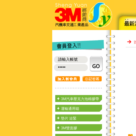
3M汽車壓克力泡棉膠帶
運輸通用箱
墊片 迫緊
3M雙面膠