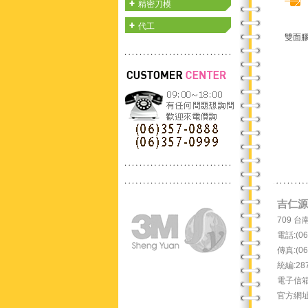
精密刀模
代工
雙面
吉仁源有
709 
電話:(06
傳真:(06
統編:28
電子信箱：s
官方網址