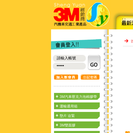
3M汽車壓克力泡棉膠帶
運輸通用箱
墊片 迫緊
3M雙面膠