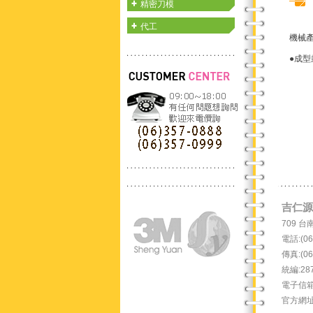
精密刀模
代工
機械
●成型
吉仁源有
709 
電話:(06
傳真:(06
統編:28
電子信箱：s
官方網址