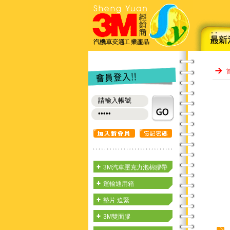
3M汽車壓克力泡棉膠帶
運輸通用箱
墊片 迫緊
3M雙面膠